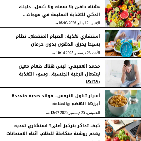
«شتاء دافئ بلا سمنة ولا كسل.. دليلك
الذكي للتغذية السليمة في موجات...
الإثنين، 12 يناير 2026
06:03 مـ
استشاري تغذية: الصيام المتقطع.. نظام
بسيط يحرق الدهون بدون حرمان
الأحد، 28 ديسمبر 2025
10:14 مـ
محمد العفيفي: ليس هناك طعام معين
لإشعال الرغبة الجنسية.. وسوء التغذية
يقتلها
الجمعة، 26 ديسمبر 2025
08:31 مـ
أسرار تناول الترمس.. فوائد صحية متعددة
أبرزها الهضم والمناعة
الخميس، 25 ديسمبر 2025
12:07 مـ
كيف تذاكر بتركيز أعلى؟ استشاري تغذية
يقدم روشتة متكاملة للطلاب أثناء الامتحانات