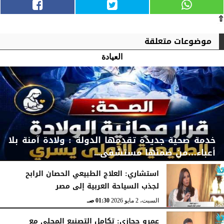
⇧
موضوعات متعلقة
العيادة
خدمة صحية جديدة تقدمها الدولة : ولادة آمنة بلا
أعباء…من ضمنها مستشفى...
​استشاري: العلاج الطبيعي الحصان الرابح
لجذب السياحة العربية إلى مصر
الأحد، 10 مايو 2026
07:52 صـ
السبت، 2 مايو 2026
01:30 صـ
عمرو حجازي: تكامل التصنيع المحلي مع