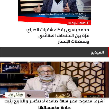
الفيديو
أشرف محمود: مصر قلعة صامدة لا تنكسر والتاريخ يثبت
صلابة مؤسساتها