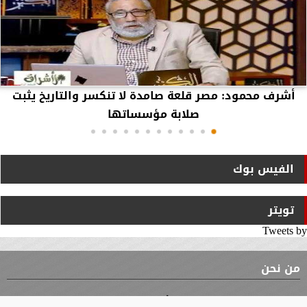
أشرف محمود: مصر قلعة صامدة لا تنكسر والتاريخ يثبت
صلابة مؤسساتها
الفيس بوك
تويتر
Tweets by
من نحن