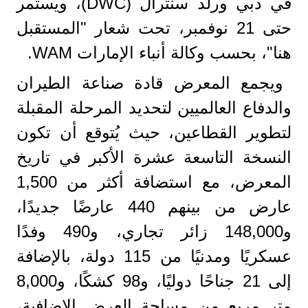
في دبي ورلد سنترال (DWC)، ويستمر
حتى 21 نوفمبر، تحت شعار "المستقبل
هنا"، بحسب وكالة أنباء الإمارات WAM.
ويجمع المعرض قادة صناعة الطيران
والدفاع العالميين لتحديد المرحلة المقبلة
لتطوير القطاعين، حيث يُتوقع أن تكون
النسخة التاسعة عشرة الأكبر في تاريخ
المعرض، مع استضافة أكثر من 1,500
عارض من بينهم 440 عارضًا جديدًا،
و148,000 زائر تجاري، و490 وفدًا
عسكريًا ومدنيًا من 115 دولة، بالإضافة
إلى 21 جناحًا دوليًا، و98 كشكًا، و8,000
متر مربع من مساحة العرض الإضافية،