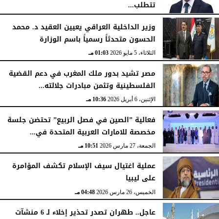
تتطلب...
الجمعة، 15 مايو 2026
06:21 مـ
وزير الداخلية العراقي يعيين العقيد د. محمد
الحسون متحدثاً رسمياً باسم الوزارة
الثلاثاء، 5 مايو 2026
01:03 مـ
مصر تشيد بدور ملك المغرب في دعم القضية
الفلسطينية وتثمن مبادرات جلالته...
الإثنين، 6 أبريل 2026
10:36 مـ
فعالية ”الصين في فصل الربيع” تحتضن جلسة
مخصصة للامارات العربية المتحدة في...
الجمعة، 27 مارس 2026
10:51 مـ
عملية اغتيال سيف الإسلام تكشف المؤامرة
على ليبيا
الخميس، 26 مارس 2026
04:48 مـ
عاجل.. طهران تصدر تحذير إخلاء لـ 6 منشآت