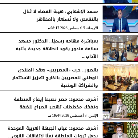
الأربعاء، 5 أغسطس 2026
08:19 مـ
محمد الإشعابي: هيبة القضاء لا تُنال
بالتقمص ولا تُستعار بالمظاهر
الأربعاء، 5 أغسطس 2026
08:17 مـ
بمباشرة مهامه رسميًا.. الدكتور مسعد
سلامة مندور يقود انطلاقة جديدة بكلية
الآداب...
الأربعاء، 5 أغسطس 2026
04:51 مـ
بالصور.. حزب «المصريين» يعقد المنتدى
الوطني للمصريين بالخارج لتعزيز الاستثمار
والشراكة الوطنية
الثلاثاء، 4 أغسطس 2026
11:31 مـ
أشرف محمود: مصر تضبط إيقاع المنطقة
وتفكك مخططات تهجير الصراع للضفة
الإثنين، 3 أغسطس 2026
10:44 مـ
أشرف محمود: غياب الجبهة العربية الموحدة
يجعل ثروات المنطقة ثمنًا لاتفاقات القوى...