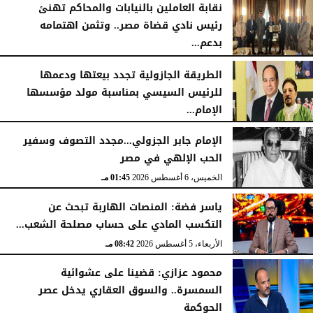
نقابة العاملين بالنيابات والمحاكم تهنئ
رئيس نادي قضاة مصر.. وتثمن اهتمامه
بدعم...
الخميس، 6 أغسطس 2026
06:22 مـ
الطريقة الجازولية تجدد بيعتها ودعمها
للرئيس السيسي بمناسبة مولد مؤسسها
الإمام...
الخميس، 6 أغسطس 2026
02:46 مـ
الإمام جابر الجزولي...مجدد التصوف وسفير
الحب الإلهي في مصر
الخميس، 6 أغسطس 2026
01:45 مـ
ياسر فضة: المنصات الهاربة تبحث عن
التكسب المادي على حساب مصلحة الشعب...
الأربعاء، 5 أغسطس 2026
08:42 مـ
محمود عزازي: قضينا على عشوائية
السمسرة.. والسوق العقاري يدخل عصر
الحوكمة