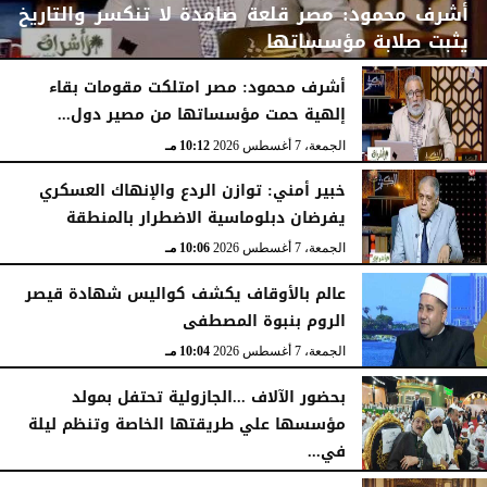
أشرف محمود: مصر قلعة صامدة لا تنكسر والتاريخ
يثبت صلابة مؤسساتها
أشرف محمود: مصر امتلكت مقومات بقاء
إلهية حمت مؤسساتها من مصير دول...
الجمعة، 7 أغسطس 2026
10:15 مـ
الجمعة، 7 أغسطس 2026
10:12 مـ
خبير أمني: توازن الردع والإنهاك العسكري
يفرضان دبلوماسية الاضطرار بالمنطقة
الجمعة، 7 أغسطس 2026
10:06 مـ
عالم بالأوقاف يكشف كواليس شهادة قيصر
الروم بنبوة المصطفى
الجمعة، 7 أغسطس 2026
10:04 مـ
بحضور الآلاف ...الجازولية تحتفل بمولد
مؤسسها علي طريقتها الخاصة وتنظم ليلة
في...
الجمعة، 7 أغسطس 2026
11:31 صـ