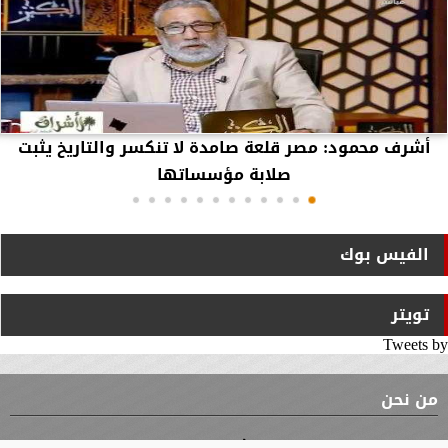
أشرف محمود: مصر قلعة صامدة لا تنكسر والتاريخ يثبت
صلابة مؤسساتها
الفيس بوك
تويتر
Tweets by
من نحن