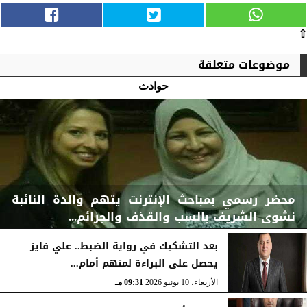
⇧
موضوعات متعلقة
حوادث
محضر رسمي بمباحث الإنترنت يتهم والدة النائبة
نشوى الشريف بالسب والقذف والجرائم...
بعد التشكيك في رواية الضبط.. علي فايز
يحصل على البراءة لمتهم أمام...
الإثنين، 6 يوليو 2026
06:38 مـ
الأربعاء، 10 يونيو 2026
09:31 مـ