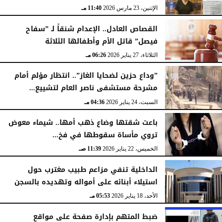
الإثنين، 23 مارس 2026
11:40 مـ
القصاص العادل.. الإعدام شنقاً لـ ”سفاح
فيصل” قاتل الأم وأطفالها الثلاثة
الثلاثاء، 27 يناير 2026
06:26 مـ
”وداع حزين لضحايا الغاز”.. انتظار مؤلم أمام
مشرحة مستشفى ناصر العام لتشييع...
السبت، 24 يناير 2026
04:36 مـ
باعت شقتها وضاع ذهب أمها.. شيماء معوض
تروي مأساة سقوطها في فخ...
الخميس، 22 يناير 2026
11:39 صـ
الداخلية تنفي مزاعم طبيب مغترب حول
استيلاء أبنائه على أمواله وتهديده بالسجن
الأحد، 18 يناير 2026
05:53 مـ
ضبط المتهم بإدارة صفحة على مواقع