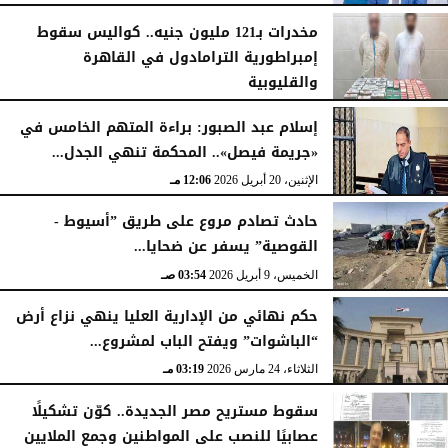
مخدرات بـ121 مليون جنيه.. كواليس سقوط
إمبراطورية الترامادول في القاهرة
والقليوبية
السبت، 25 أبريل 2026
01:57 مـ
إسلام عبد الصبور: براءة المتهم الخامس في
«جريمة فيصل».. المحكمة تنهي الجدل...
الإثنين، 20 أبريل 2026
12:06 مـ
حادث تصادم مروع على طريق ”أسيوط -
القوصية” يسفر عن ضحايا...
الخميس، 9 أبريل 2026
03:54 صـ
حكم نهائي من الإدارية العليا ينهي نزاع أرض
“الباشوات” ويفتح الباب لمشروع...
الثلاثاء، 24 مارس 2026
03:19 مـ
سقوط مستريح مصر الجديدة.. كوّن تشكيلًا
عصابيًا للنصب على المواطنين وجمع الملايين