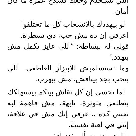
اللي يستخدم وجعك كسلاح عمره ما كان
أمان.
لو بيهددك بالانسحاب كل ما تختلفوا
اعرفي إن ده مش حب، دي سيطرة.
قولي له ببساطة: “اللي عايز يكمل مش
بيهدد.”
وما تستسلميش للابتزاز العاطفي. اللي
بيحب بجد بيناقش، مش بيهرب.
لما تحسي إن كل نقاش بينكم بيستهلكك
بتطلعي متوترة، تايهة، مش فاهمة ليه
تعبتي كده…اعرفي إنك مش في علاقة،
إنتي في لعبة نفسية.
والمفروض تسألي نفسك: