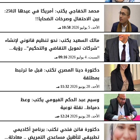
السبت، 11 يوليو 2026
10:57 مـ
محمد الخفاجي يكتب: أمريكا في عيدها الـ250:
بين الاحتفال وصرخات الضحايا!!
الأحد، 5 يوليو 2026
10:58 مـ
مالك السعيد يكتب: نحو تنظيم قانوني لإنشاء
”شركات تمويل التقاضي والتحكيم”.. رؤية...
السبت، 4 يوليو 2026
09:16 مـ
دكتورة دينا المصري تكتب: قبل ما ترتبط
بمطلقة
الأحد، 28 يونيو 2026
11:32 مـ
وسيم عبد الحكم الفيومي يكتب: وعظ
دمياط.. نقلة نوعية
الأحد، 28 يونيو 2026
12:24 صـ
دكتورة فاتن فتحي تكتب: برنامج أكاديمي
تطبيقي لتأهيل مساعدي التمريض .. معادلة...