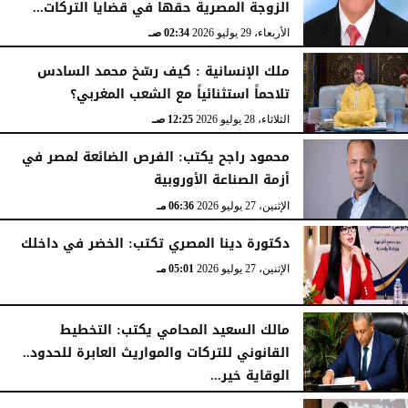
الزوجة المصرية حقها في قضايا التركات...
الأربعاء، 29 يوليو 2026
02:34 صـ
ملك الإنسانية : كيف رسّخ محمد السادس
تلاحماً استثنائياً مع الشعب المغربي؟
الثلاثاء، 28 يوليو 2026
12:25 صـ
محمود راجح يكتب: الفرص الضائعة لمصر في
أزمة الصناعة الأوروبية
الإثنين، 27 يوليو 2026
06:36 مـ
دكتورة دينا المصري تكتب: الخضر في داخلك
الإثنين، 27 يوليو 2026
05:01 مـ
مالك السعيد المحامي يكتب: التخطيط
القانوني للتركات والمواريث العابرة للحدود..
الوقاية خير...
الخميس، 23 يوليو 2026
05:02 مـ